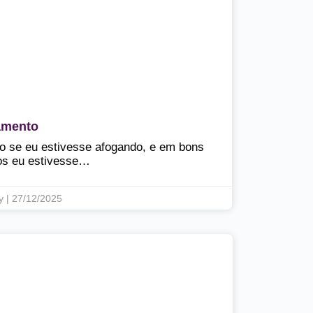
amento
o se eu estivesse afogando, e em bons
os eu estivesse…
y | 27/12/2025