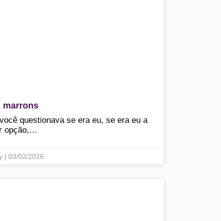
s marrons
você questionava se era eu, se era eu a
r opção,…
y | 03/02/2026