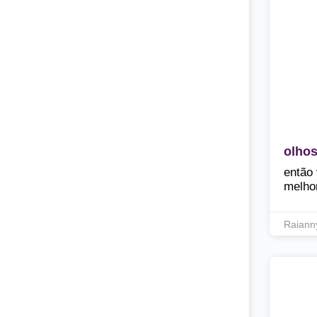
olho
então 
melho
Raiann