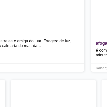
estrelas e amiga do luar. Exagero de luz,
afog
 A calmaria do mar, da…
é com
minut
Raiann