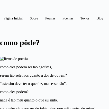
Página Inicial
Sobre
Poesias
Poemas
Textos
Blog
como pôde?
como eles podem ser tão egoístas,
serem tão seletivos quanto a dor de outrem?
“este sim deve ter o que diz, mas esse não”,
como eles podem?
nada é tão meu quanto o que eu sinto.
como eles são capazes de julgar algo que está dentro de mim?