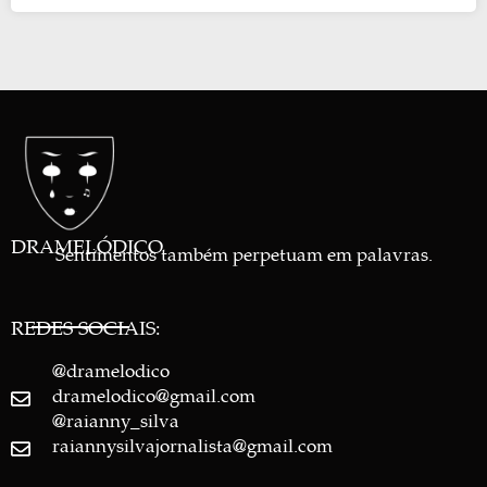
DRAMELÓDICO
Sentimentos também perpetuam em palavras.
REDES SOCIAIS:
@dramelodico
dramelodico@gmail.com
@raianny_silva
raiannysilvajornalista@gmail.com