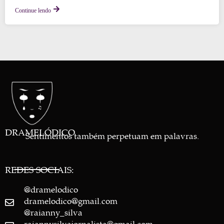
Continue lendo
DRAMELÓDICO
Sentimentos também perpetuam em palavras.
REDES SOCIAIS:
@dramelodico
dramelodico@gmail.com
@raianny_silva